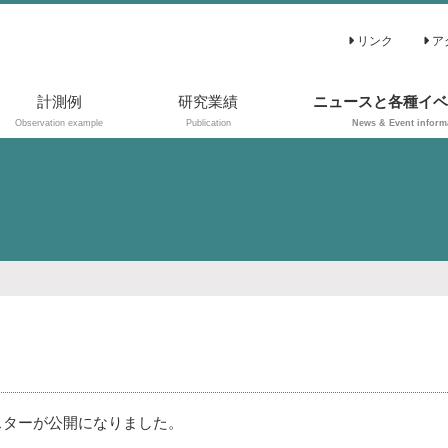
リンク
ア
計測例
研究業績
ニュースと各種イベ
Observation example
Publication
News & Event inform
原著論文
プロシーディング
ス
解説記事
その他
ポスターが公開になりました。